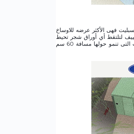
سبليت فهى الأكثر عرضه للاوساخ
كييف لتلتقط أي أوراق شجر تحيط
بالوحدة او متساقطة عليها وتجعل كافة الأعشاب التى تنمو حولها مسافة 60 سم