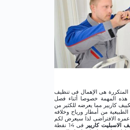
 المتكررة هى الإهمال فى تنظيف
 هذه المهمة خصوصا أثناء فصل
ييف كاريير مما يعرضه للكثير من
 الطبيعية من أمطار ورياح وخلافه
 عمره الافتراضى لذا سيعرض لكم
يف الاسبليت كاريير
فى 14 نقطة